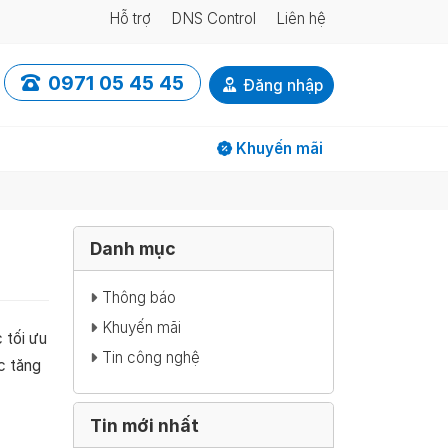
Hỗ trợ
DNS Control
Liên hệ
0971 05 45 45
Đăng nhập
Khuyến mãi
Danh mục
Thông báo
Khuyến mãi
 tối ưu
Tin công nghệ
c tăng
Tin mới nhất