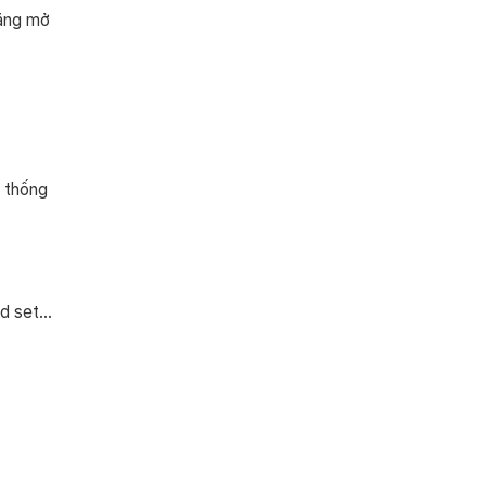
năng mở
n thống
ted set…