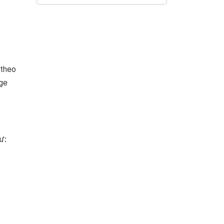
 theo
age
ư: