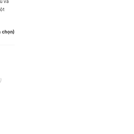
ệu và
một
h chọn)
)