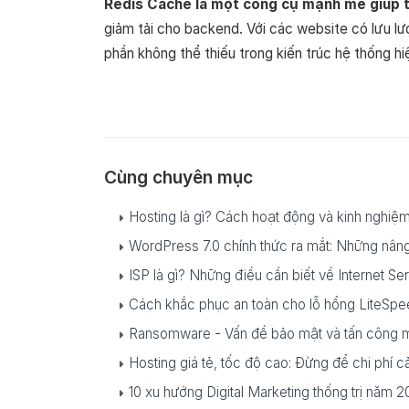
Redis Cache là một công cụ mạnh mẽ giúp t
giảm tải cho backend. Với các website có lưu lư
phần không thể thiếu trong kiến trúc hệ thống hiệ
Cùng chuyên mục
Hosting là gì? Cách hoạt động và kinh nghiệ
WordPress 7.0 chính thức ra mắt: Những nâng 
ISP là gì? Những điều cần biết về Internet Se
Cách khắc phục an toàn cho lỗ hổng Lite
Ransomware - Vấn đề bảo mật và tấn công mã
Hosting giá tẻ, tốc độ cao: Đừng để chi phí c
10 xu hướng Digital Marketing thống trị năm 