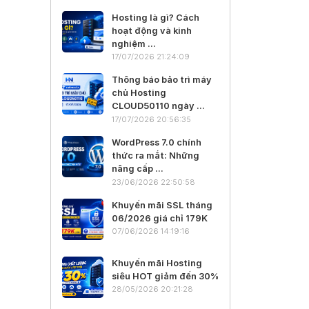
Hosting là gì? Cách
hoạt động và kinh
nghiệm ...
17/07/2026 21:24:09
Thông báo bảo trì máy
chủ Hosting
CLOUD50110 ngày ...
17/07/2026 20:56:35
WordPress 7.0 chính
thức ra mắt: Những
nâng cấp ...
23/06/2026 22:50:58
Khuyến mãi SSL tháng
06/2026 giá chỉ 179K
07/06/2026 14:19:16
Khuyến mãi Hosting
siêu HOT giảm đến 30%
28/05/2026 20:21:28