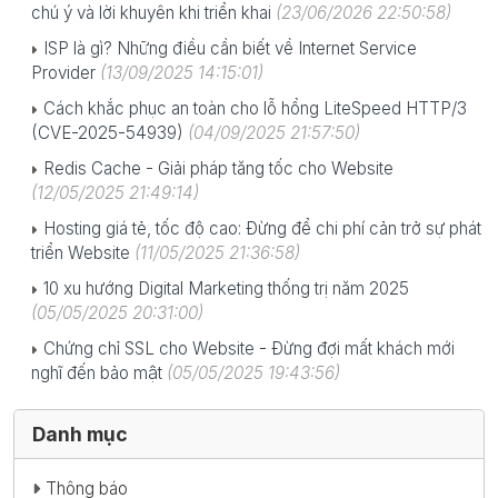
chú ý và lời khuyên khi triển khai
(23/06/2026 22:50:58)
ISP là gì? Những điều cần biết về Internet Service
Provider
(13/09/2025 14:15:01)
Cách khắc phục an toàn cho lỗ hổng LiteSpeed HTTP/3
(CVE-2025-54939)
(04/09/2025 21:57:50)
Redis Cache - Giải pháp tăng tốc cho Website
(12/05/2025 21:49:14)
Hosting giá tẻ, tốc độ cao: Đừng để chi phí cản trở sự phát
triển Website
(11/05/2025 21:36:58)
10 xu hướng Digital Marketing thống trị năm 2025
(05/05/2025 20:31:00)
Chứng chỉ SSL cho Website - Đừng đợi mất khách mới
nghĩ đến bảo mật
(05/05/2025 19:43:56)
Danh mục
Thông báo